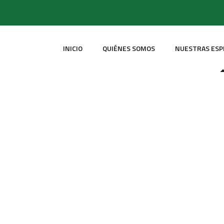
INICIO
QUIÉNES SOMOS
NUESTRAS ESP
Pastelería
HOME
ESPECIALIDADES
PASTELERÍA